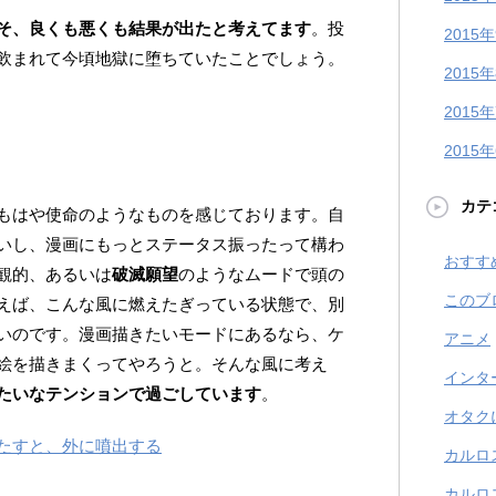
そ、良くも悪くも結果が出たと考えてます
。投
2015
飲まれて今頃地獄に堕ちていたことでしょう。
2015
2015
2015
カテ
もはや使命のようなものを感じております。自
いし、漫画にもっとステータス振ったって構わ
おすす
観的、あるいは
破滅願望
のようなムードで頭の
このブ
えば、こんな風に燃えたぎっている状態で、別
いのです。漫画描きたいモードにあるなら、ケ
アニメ
絵を描きまくってやろうと。そんな風に考え
インタ
たいなテンションで過ごしています
。
オタク
たすと、外に噴出する
カルロ
カルロ