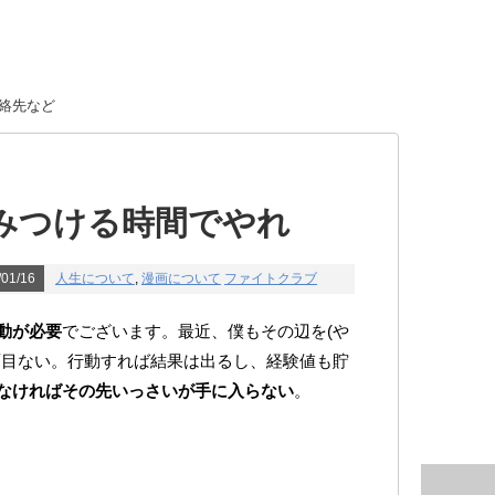
絡先など
みつける時間でやれ
01/16
人生について
,
漫画について
ファイトクラブ
動が必要
でございます。最近、僕もその辺を(や
面目ない。行動すれば結果は出るし、経験値も貯
なければその先いっさいが手に入らない
。