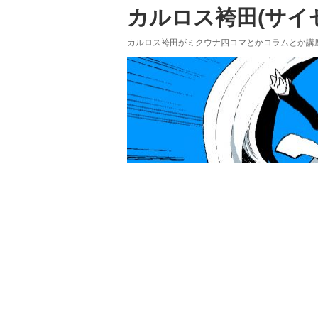
カルロス袴田(サイゼP
カルロス袴田がミクウナ四コマとかコラムとか講