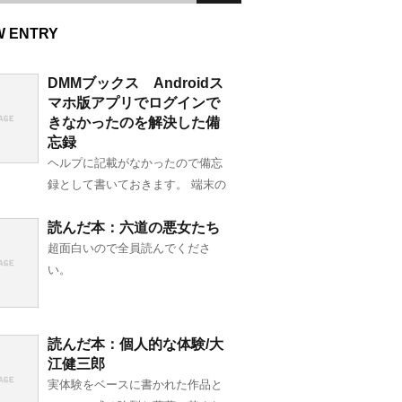
W ENTRY
DMMブックス Androidス
マホ版アプリでログインで
きなかったのを解決した備
忘録
ヘルプに記載がなかったので備忘
録として書いておきます。 端末の
読んだ本：六道の悪女たち
超面白いので全員読んでくださ
い。
読んだ本：個人的な体験/大
江健三郎
実体験をベースに書かれた作品と