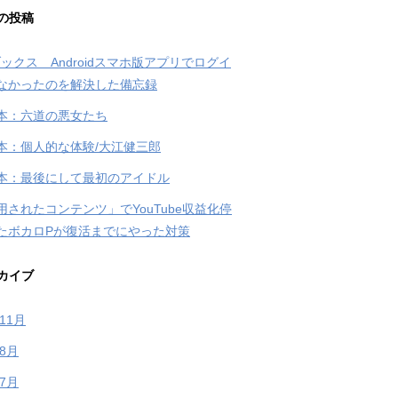
の投稿
ブックス Androidスマホ版アプリでログイ
なかったのを解決した備忘録
本：六道の悪女たち
本：個人的な体験/大江健三郎
本：最後にして最初のアイドル
用されたコンテンツ」でYouTube収益化停
たボカロPが復活までにやった対策
カイブ
年11月
年8月
年7月