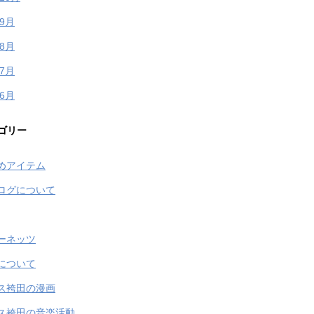
年9月
年8月
年7月
年6月
ゴリー
めアイテム
ログについて
ーネッツ
について
ス袴田の漫画
ス袴田の音楽活動