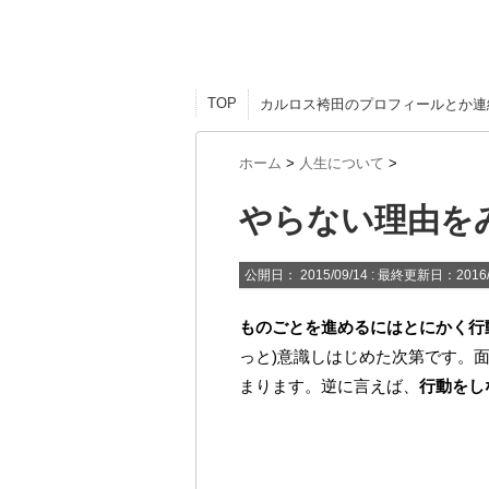
TOP
カルロス袴田のプロフィールとか連
ホーム
>
人生について
>
やらない理由を
公開日：
2015/09/14
: 最終更新日：2016/
ものごとを進めるにはとにかく行
っと)意識しはじめた次第です。
まります。逆に言えば、
行動をし