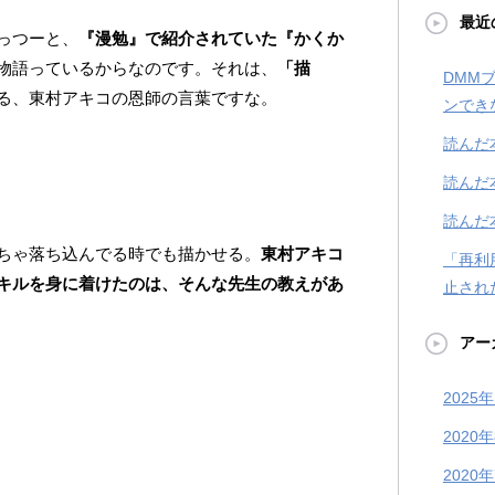
最近
っつーと、
『漫勉』で紹介されていた『かくか
物語っているからなのです。それは、
「描
DMM
る、東村アキコの恩師の言葉ですな。
ンでき
読んだ
読んだ
読んだ
ちゃ落ち込んでる時でも描かせる。
東村アキコ
「再利
キルを身に着けたのは、そんな先生の教えがあ
止され
アー
2025
2020
2020