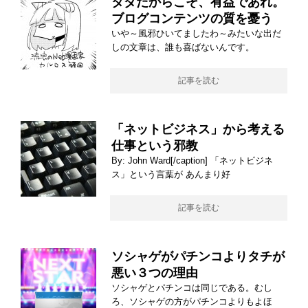
タダだからこそ、有益であれ。
ブログコンテンツの質を憂う
いや～風邪ひいてましたわ～みたいな出だ
しの文章は、誰も喜ばないんです。
記事を読む
「ネットビジネス」から考える
仕事という邪教
By: John Ward[/caption] 「ネットビジネ
ス」という言葉が あんまり好
記事を読む
ソシャゲがパチンコよりタチが
悪い３つの理由
ソシャゲとパチンコは同じである。むし
ろ、ソシャゲの方がパチンコよりもよほ