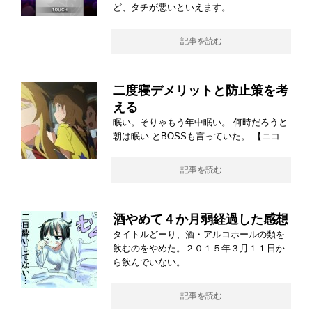
ど、タチが悪いといえます。
記事を読む
二度寝デメリットと防止策を考
える
眠い。そりゃもう年中眠い。 何時だろうと
朝は眠い とBOSSも言っていた。 【ニコ
記事を読む
酒やめて４か月弱経過した感想
タイトルどーり、酒・アルコホールの類を
飲むのをやめた。２０１５年３月１１日か
ら飲んでいない。
記事を読む