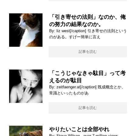
「引き寄せの法則」なのか、俺
の努力の結果なのか。
By: liz west[/caption] 引き寄せの法則という
のがある。すげー簡単に言え
記事を読む
「こうじゃなきゃ駄目」って考
えるのが駄目
By: zeitfaenger.at[/caption] 既成概念とか、
常識といったものがあ
記事を読む
やりたいことは全部やれ
By: Steve Wilson - over 7 million views