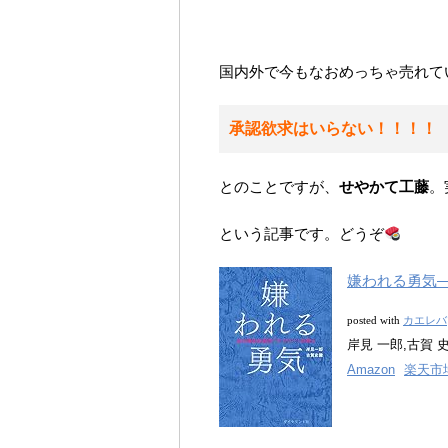
国内外で今もなおめっちゃ売れて
承認欲求はいらない！！！！
とのことですが、
せやかて工藤
。
という記事です。どうぞ
嫌われる勇気
カエレバ
posted with
岸見 一郎,古賀 史
Amazon
楽天市