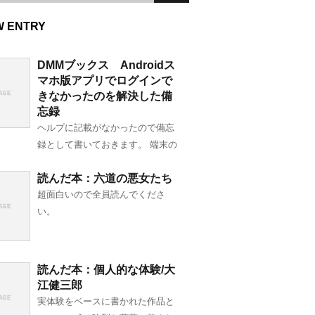
W ENTRY
DMMブックス Androidス
マホ版アプリでログインで
きなかったのを解決した備
忘録
ヘルプに記載がなかったので備忘
録として書いておきます。 端末の
読んだ本：六道の悪女たち
超面白いので全員読んでくださ
い。
読んだ本：個人的な体験/大
江健三郎
実体験をベースに書かれた作品と