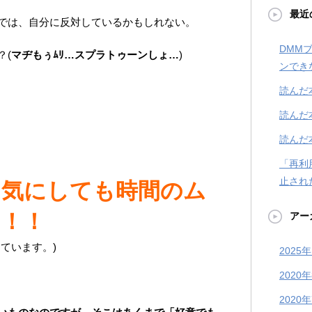
最近
では、自分に反対しているかもしれない。
DMM
？(
マヂもぅﾑﾘ…スプラトゥーンしょ…
)
ンでき
読んだ
読んだ
読んだ
「再利
止され
は気にしても時間のム
！！
アー
ています。)
2025
2020
2020