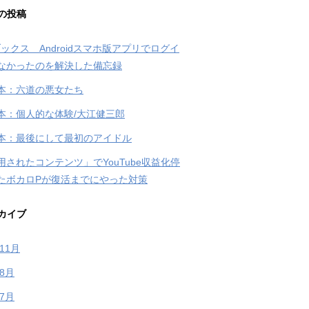
の投稿
ブックス Androidスマホ版アプリでログイ
なかったのを解決した備忘録
本：六道の悪女たち
本：個人的な体験/大江健三郎
本：最後にして最初のアイドル
用されたコンテンツ」でYouTube収益化停
たボカロPが復活までにやった対策
カイブ
年11月
年8月
年7月