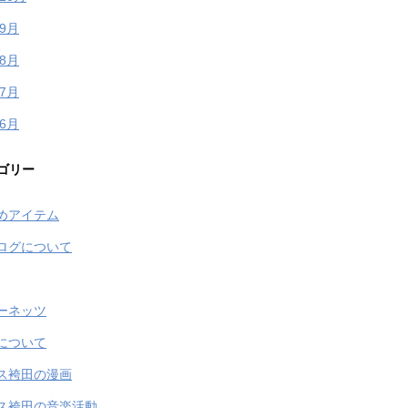
年9月
年8月
年7月
年6月
ゴリー
めアイテム
ログについて
ーネッツ
について
ス袴田の漫画
ス袴田の音楽活動