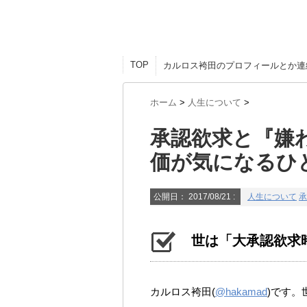
TOP
カルロス袴田のプロフィールとか連
ホーム
>
人生について
>
承認欲求と『嫌
価が気になるひ
公開日：
2017/08/21
:
人生について
承
世は「大承認欲求
カルロス袴田(
@hakamad
)です。