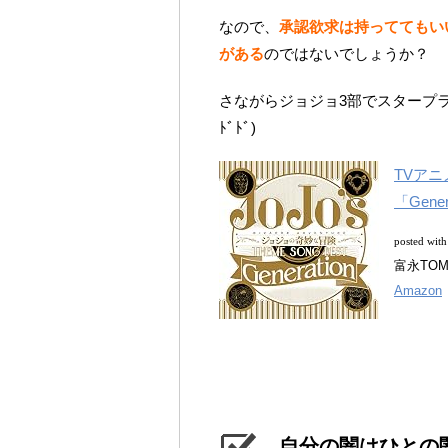
なので、
承認欲求は持っててもい
がある
のではないでしょうか？
さながらジョジョ3部でスタープラ
ﾄﾞﾄﾞ)
TVアニメ
「Gener
posted wit
富永TOM
Amazon
自分の闇はひとの