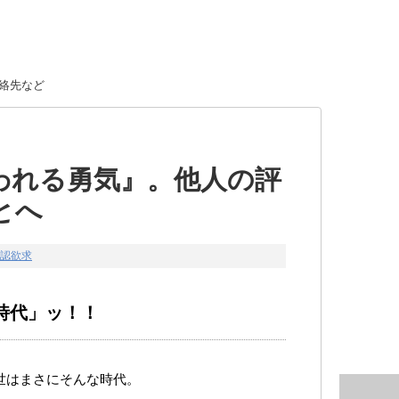
絡先など
われる勇気』。他人の評
とへ
認欲求
時代」ッ！！
世はまさにそんな時代。