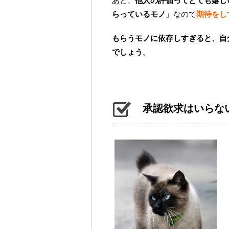
あと、
他人の評価ってとても嬉し
らっているモノ」
なので
期待をし
もらうモノに依存しすぎると、自
でしょう
。
承認欲求はいらな