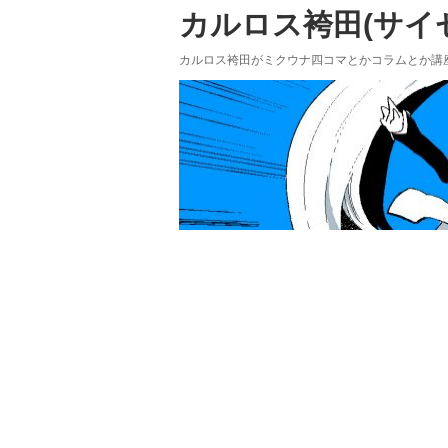
カルロス袴田(サイゼP
カルロス袴田がミクウナ四コマとかコラムとか講