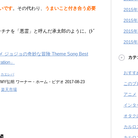
いです
。その代わり、
うまいこと付き合う必要
2015
2015
チナを「悪霊」と呼んだ承太郎のように。(ﾄﾞ
2015
2015
 ジョジョの奇妙な冒険 Theme Song Best
カテ
ation」
おすす
カエレバ
h
MY弘明 ワーナー・ホーム・ビデオ 2017-08-23
このブ
楽天市場
アニメ
インタ
オタク
カルロ
闇
カルロ