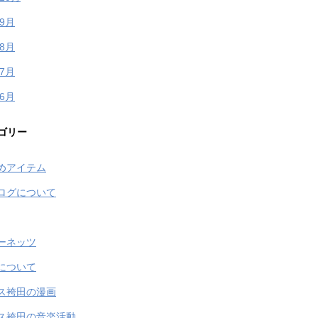
年9月
年8月
年7月
年6月
ゴリー
めアイテム
ログについて
ーネッツ
について
ス袴田の漫画
ス袴田の音楽活動