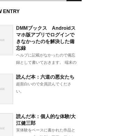
W ENTRY
DMMブックス Androidス
マホ版アプリでログインで
きなかったのを解決した備
忘録
ヘルプに記載がなかったので備忘
録として書いておきます。 端末の
読んだ本：六道の悪女たち
超面白いので全員読んでくださ
い。
読んだ本：個人的な体験/大
江健三郎
実体験をベースに書かれた作品と