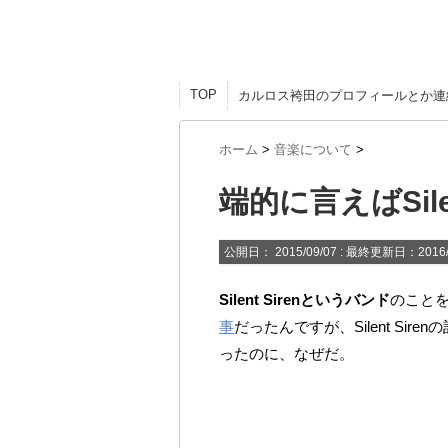
TOP
カルロス袴田のプロフィールとか連
ホーム
>
音楽について
>
端的に言えばSile
公開日：
2015/09/07
: 最終更新日：2016/
Silent Sirenというバンド
のこと
事
だったんですが、Silent Si
ったのに、なぜだ。