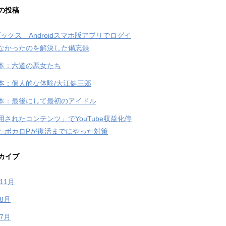
の投稿
ブックス Androidスマホ版アプリでログイ
なかったのを解決した備忘録
本：六道の悪女たち
本：個人的な体験/大江健三郎
本：最後にして最初のアイドル
用されたコンテンツ」でYouTube収益化停
たボカロPが復活までにやった対策
カイブ
年11月
年8月
年7月