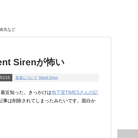
絡先など
nt Sirenが怖い
01/16
音楽について
Silent Siren
を最近知った。きっかけは
地下室TIMESさんの記
renの記事は削除されてしまったみたいです。面白か