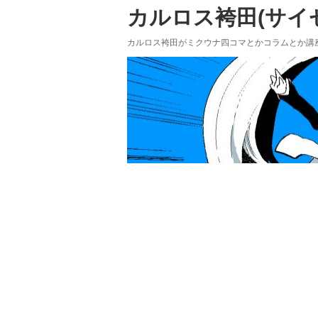
カルロス袴田(サイゼP
カルロス袴田がミクウナ四コマとかコラムとか講