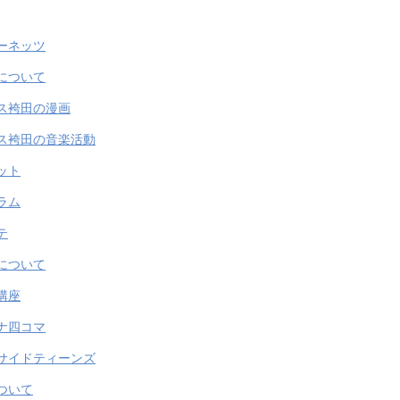
ーネッツ
について
ス袴田の漫画
ス袴田の音楽活動
ット
ラム
テ
について
講座
ナ四コマ
サイドティーンズ
ついて