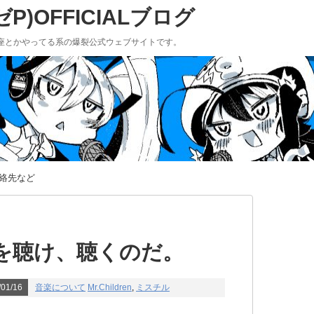
)OFFICIALブログ
座とかやってる系の爆裂公式ウェブサイトです。
絡先など
を聴け、聴くのだ。
01/16
音楽について
Mr.Children
,
ミスチル