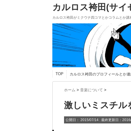
カルロス袴田(サイゼP
カルロス袴田がミクウナ四コマとかコラムとか講
TOP
カルロス袴田のプロフィールとか連
ホーム
>
音楽について
>
激しいミスチル
公開日：
2015/07/14
: 最終更新日：2016/