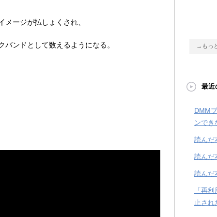
イメージが払しょくされ、
クバンドとして数えるようになる。
→もっ
最近
DMM
ンでき
読んだ
読んだ
読んだ
「再利
止され