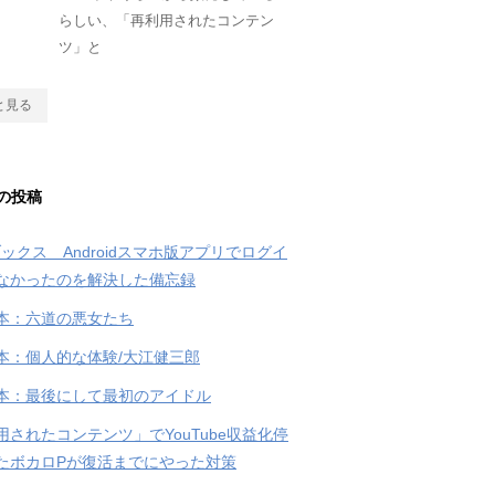
らしい、「再利用されたコンテン
ツ」と
と見る
の投稿
ブックス Androidスマホ版アプリでログイ
なかったのを解決した備忘録
本：六道の悪女たち
本：個人的な体験/大江健三郎
本：最後にして最初のアイドル
用されたコンテンツ」でYouTube収益化停
たボカロPが復活までにやった対策