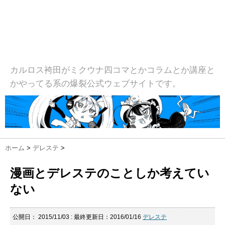
カルロス袴田がミクウナ四コマとかコラムとか講座と
かやってる系の爆裂公式ウェブサイトです。
ホーム
>
デレステ
>
漫画とデレステのことしか考えてい
ない
公開日：
2015/11/03
: 最終更新日：2016/01/16
デレステ