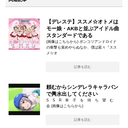
【デレステ】ススメ☆オトメは
モー娘・AKBと並ぶアイドル曲
スタンダードである
(画像はこちらから) ポンコツアンドロイド
の衝撃も覚めやらぬなか、僕は延々『スス
メ☆オ
記事を読む
頼むからシンデレラキャラバン
で輿水出してください
S S R 幸 子 を 待 ち 望 む
会 (画像はこちらから)
記事を読む