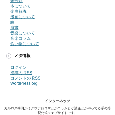
未分類
本について
楽曲解説
漫画について
絵
肩書
音楽について
音楽コラム
食い物について
メタ情報
ログイン
投稿の
RSS
コメントの
RSS
WordPress.org
インターネッツ
カルロス袴田がミクウナ四コマとかコラムとか講座とかやってる系の爆
裂公式ウェブサイトです。