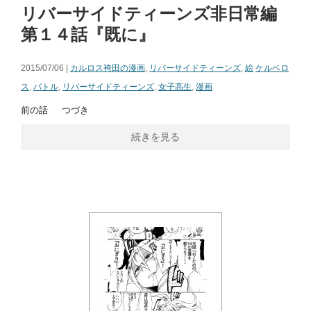
リバーサイドティーンズ非日常編
第１４話『既に』
2015/07/06 |
カルロス袴田の漫画
,
リバーサイドティーンズ
,
絵
ケルベロ
ス
,
バトル
,
リバーサイドティーンズ
,
女子高生
,
漫画
前の話 つづき
続きを見る