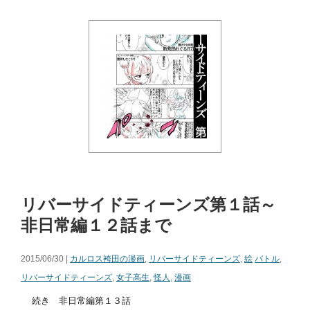
リバーサイドティーンズ第１話～
非日常編１２話まで
2015/06/30 |
カルロス袴田の漫画
,
リバーサイドティーンズ
,
絵
バトル
,
リバーサイドティーンズ
,
女子高生
,
怪人
,
漫画
続き 非日常編第１３話