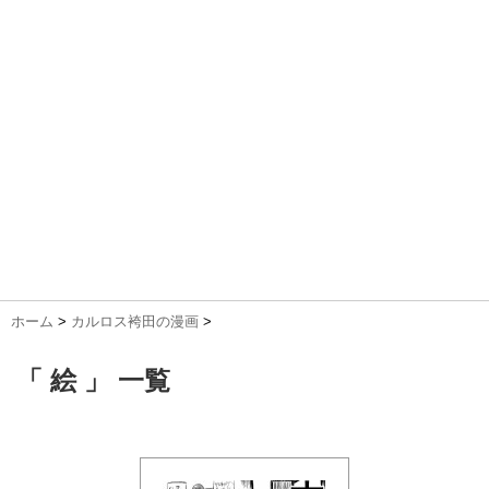
ホーム
>
カルロス袴田の漫画
>
「 絵 」 一覧