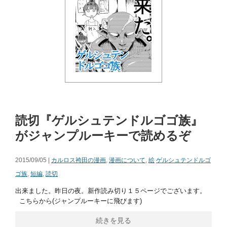
読切『ゲルシュテンドルゴゴ族』
がジャンプルーキーで読めるぞ
2015/09/05 |
カルロス袴田の漫画
,
漫画について
,
絵
ゲルシュテンドルゴ
ゴ族
,
短編
,
読切
出来ました。昨日の夜。新作読み切り１５ページでございます。
こちらから(ジャンプルーキーに飛びます)
続きを見る