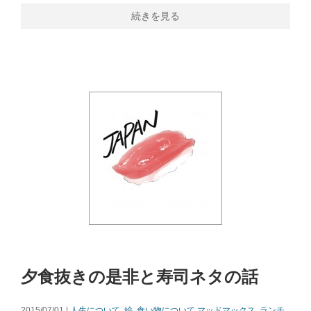
続きを見る
夕食抜きの是非と寿司ネタの話
2015/07/01 |
人生について
,
絵
,
食い物について
マッドマックス
,
ランチ
,