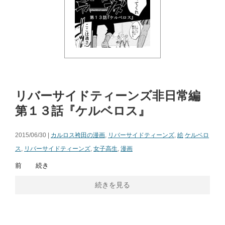
リバーサイドティーンズ非日常編
第１３話『ケルベロス』
2015/06/30 |
カルロス袴田の漫画
,
リバーサイドティーンズ
,
絵
ケルベロ
ス
,
リバーサイドティーンズ
,
女子高生
,
漫画
前 続き
続きを見る