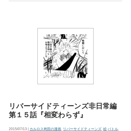
リバーサイドティーンズ非日常編
第１５話『相変わらず』
2015/07/13 |
カルロス袴田の漫画
,
リバーサイドティーンズ
,
絵
バトル
,