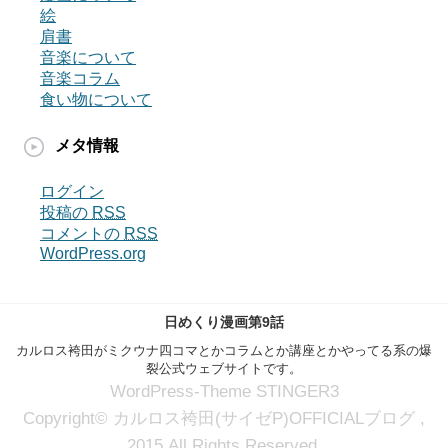
絵
肩書
音楽について
音楽コラム
食い物について
メタ情報
ログイン
投稿の
RSS
コメントの
RSS
WordPress.org
日めくり漫画第9話
カルロス袴田がミクウナ四コマとかコラムとか講座とかやってる系の爆
裂公式ウェブサイトです。
WordPress-Theme STINGER3
Copyright© カルロス袴田(サイゼP)OFFICIALブログ ,
2015 All Rights Reserved.